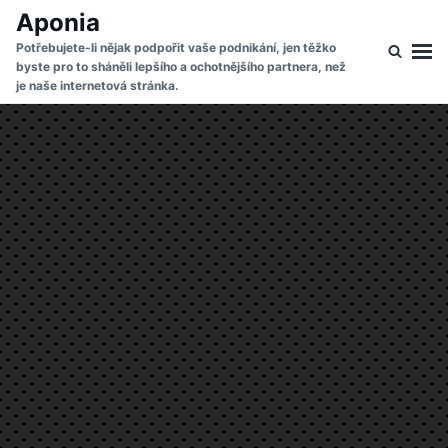
Skip
Search
Aponia
to
for:
Potřebujete-li nějak podpořit vaše podnikání, jen těžko
byste pro to sháněli lepšího a ochotnějšího partnera, než
content
je naše internetová stránka.