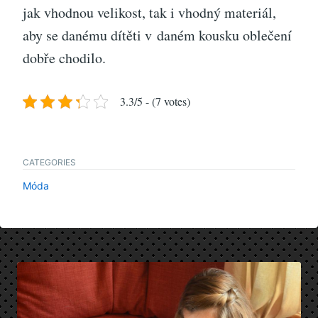
jak vhodnou velikost, tak i vhodný materiál,
aby se danému dítěti v daném kousku oblečení
dobře chodilo.
3.3/5 - (7 votes)
CATEGORIES
Móda
Navigace
pro