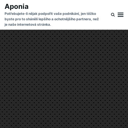
Skip
Search
Aponia
to
for:
Potřebujete-li nějak podpořit vaše podnikání, jen těžko
byste pro to sháněli lepšího a ochotnějšího partnera, než
content
je naše internetová stránka.