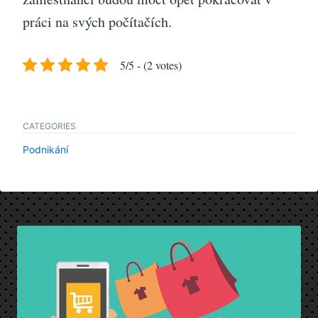
práci na svých počítačích.
5/5 - (2 votes)
CATEGORIES
Podnikání
Navigace
pro
příspěvek