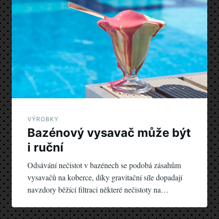
VÝROBKY
Bazénový vysavač může být
i ruční
Odsávání nečistot v bazénech se podobá zásahům
vysavačů na koberce, díky gravitační síle dopadají
navzdory běžící filtraci některé nečistoty na…