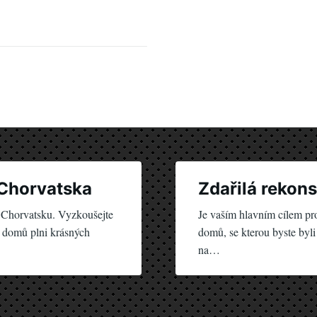
 Chorvatska
Zdařilá rekon
v Chorvatsku. Vyzkoušejte
Je vaším hlavním cílem pr
te domů plni krásných
domů, se kterou byste byli
na…