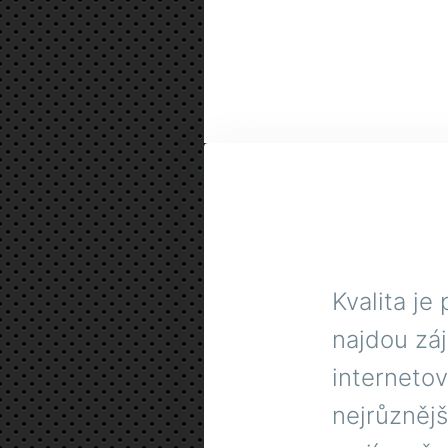
Kvalita je
najdou zá
interneto
nejrůznějš