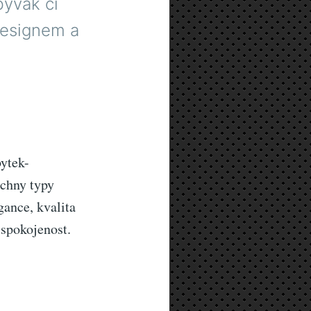
bývák či
designem a
bytek-
chny typy
gance, kvalita
 spokojenost.