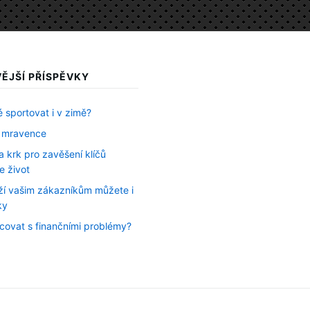
ĚJŠÍ PŘÍSPĚVKY
 sportovat i v zimě?
 mravence
 krk pro zavěšení klíčů
e život
oží vašim zákazníkům můžete i
ky
covat s finančními problémy?