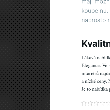
mají možno
koupelnu.
naprosto 
Kvalit
Lákavá nabídka
Elegance. Ve 
interiérů najd
a nízké ceny. 
Je to nabídka