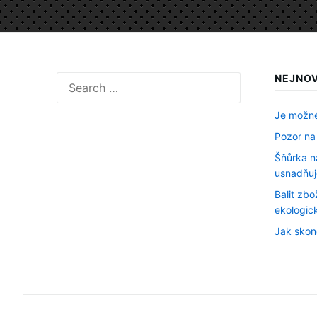
NEJNOV
Search
for:
Je možné
Pozor na
Šňůrka na
usnadňuj
Balit zb
ekologic
Jak skon