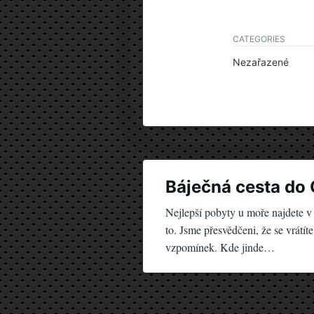
CATEGORIES
Nezařazené
Navigace
pro
Báječná cesta do
Nejlepší pobyty u moře najdete 
příspěvek
to. Jsme přesvědčeni, že se vrátí
vzpomínek. Kde jinde…