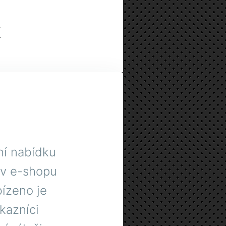
k
tní nabídku
 v e-shopu
ízeno je
ákazníci