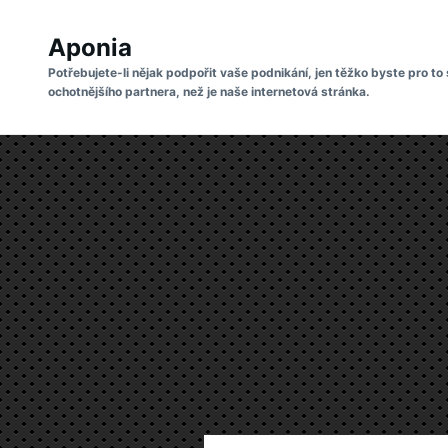
Skip
Search
to
Aponia
for:
content
Potřebujete-li nějak podpořit vaše podnikání, jen těžko byste pro to 
ochotnějšího partnera, než je naše internetová stránka.