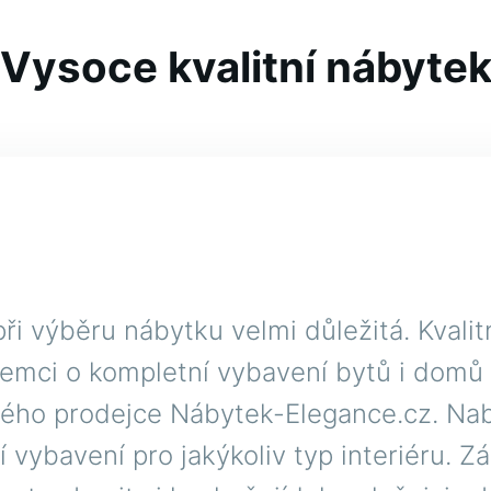
Vysoce kvalitní nábyte
 při výběru
nábytku
velmi důležitá. Kvali
jemci o kompletní vybavení bytů i domů
vého prodejce Nábytek-Elegance.cz. Nab
í vybavení pro jakýkoliv typ interiéru. Z