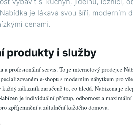
st vybavit si kuchyň, jídelnu, ložnici, o
 Nabídka je lákavá svou šíří, moderním 
nízkými cenami.
ní produkty i služby
 a profesionální servis. To je internetový prodejce Ná
specializovaném e-shopu s moderním nábytkem pro vše
e každý zákazník zaručeně to, co hledá. Nabízena je ele
Nabízen je individuální přístup, odbornost a maximální
 pro zpříjemnění a zútulnění každého domova.