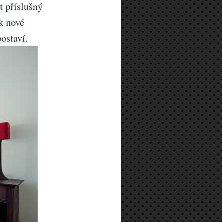
t příslušný
k nové
ostaví.