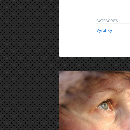
CATEGORIES
Výrobky
Navigace
pro
příspěvek