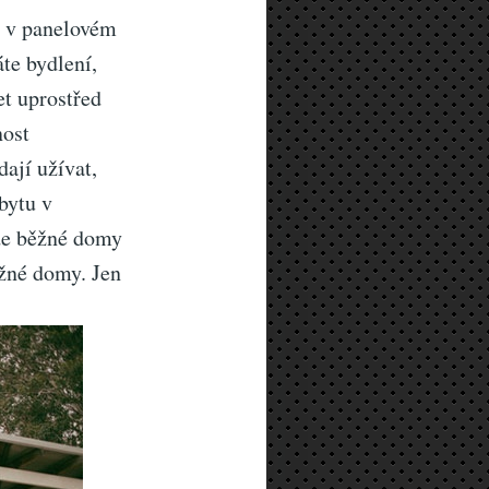
 v panelovém
te bydlení,
et uprostřed
nost
ají užívat,
bytu v
kde běžné domy
žné domy. Jen