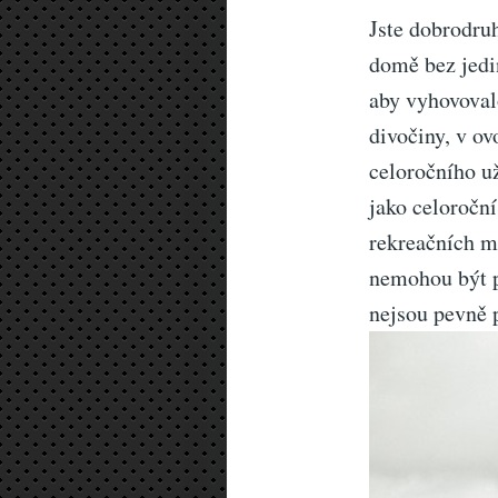
Jste dobrodru
domě bez jedi
aby vyhovoval
divočiny, v o
celoročního 
jako celoroční
rekreačních m
nemohou být p
nejsou pevně 