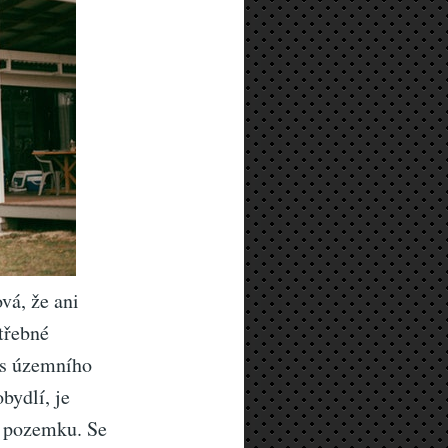
vá, že ani
třebné
as územního
bydlí, je
h pozemku. Se