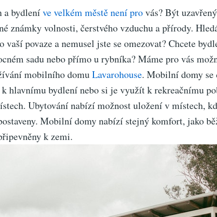
h a bydlení
ve velkém městě není pro
vás? Být uzavřený
né známky volnosti, čerstvého vzduchu a přírody. Hledá
o vaší povaze a nemusel jste se omezovat? Chcete bydl
vocném sadu nebo přímo u rybníka? Máme pro vás mož
užívání mobilního domu
Lavarohouse
. Mobilní domy se d
 k hlavnímu bydlení nebo si je využít k rekreačnímu po
ístech. Ubytování nabízí možnost uložení v místech, 
ostaveny. Mobilní domy nabízí stejný komfort, jako bě
připevněny k zemi.