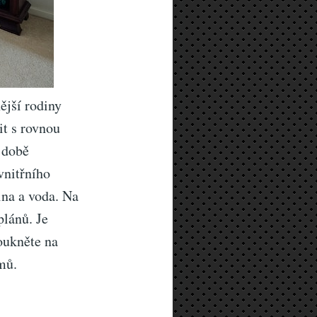
ější rodiny
it s rovnou
 době
vnitřního
ina a voda. Na
plánů. Je
oukněte na
mů.