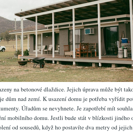
zeny na betonové dlaždice. Jejich úprava může být tako
 je dům nad zemí. K usazení domu je potřeba vyřídit po
kumenty. Úřadům se nevyhnete. Je zapotřebí mít souhl
ní mobilního domu. Jestli bude stát v blízkosti jiného o
olení od sousedů, když ho postavíte dva metry od jejic