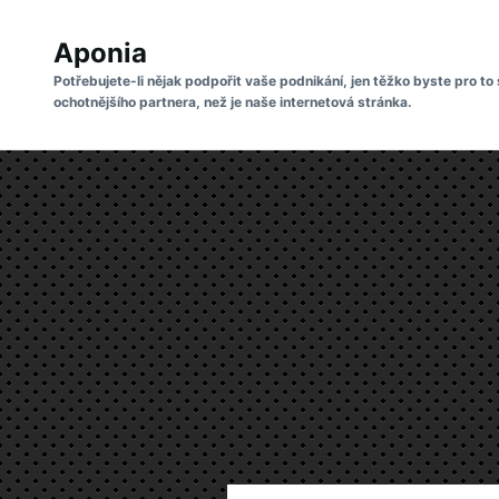
Skip
Search
to
Aponia
for:
content
Potřebujete-li nějak podpořit vaše podnikání, jen těžko byste pro to 
ochotnějšího partnera, než je naše internetová stránka.