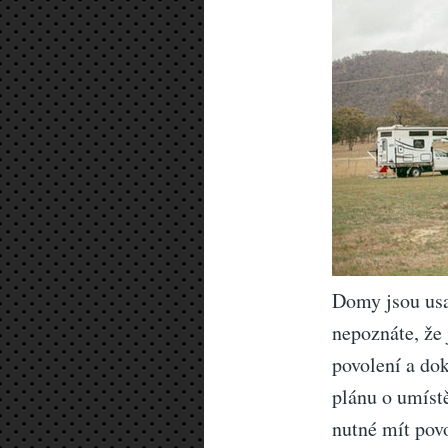
Domy jsou usa
nepoznáte, že
povolení a do
plánu o umístě
nutné mít pov