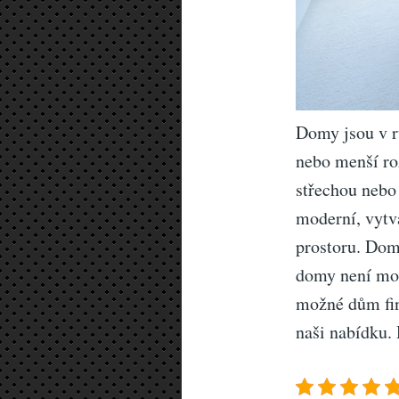
Domy jsou v r
nebo menší ro
střechou nebo
moderní, vytvá
prostoru. Domy
domy není mož
možné dům fin
naši nabídku.