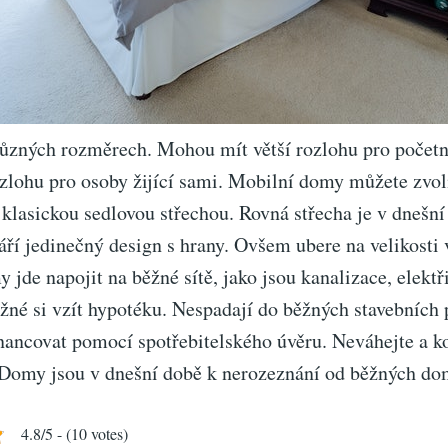
ůzných rozměrech. Mohou mít větší rozlohu pro početn
zlohu pro osoby žijící sami. Mobilní domy můžete zvol
 klasickou sedlovou střechou. Rovná střecha je v dnešní
ří jedinečný design s hrany. Ovšem ubere na velikosti 
 jde napojit na běžné sítě, jako jsou kanalizace, elektř
né si vzít hypotéku. Nespadají do běžných stavebních 
ancovat pomocí spotřebitelského úvěru. Neváhejte a k
 Domy jsou v dnešní době k nerozeznání od běžných do
4.8/5 - (10 votes)