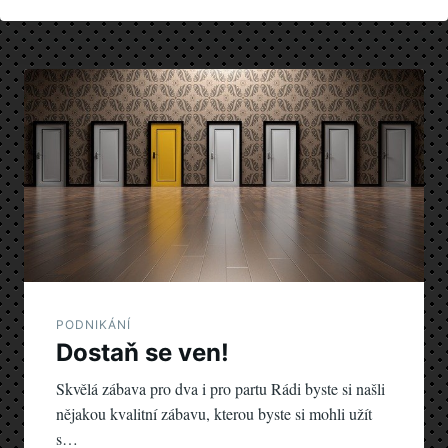
Navigace
pro
příspěvek
PODNIKÁNÍ
Dostaň se ven!
Skvělá zábava pro dva i pro partu Rádi byste si našli
nějakou kvalitní zábavu, kterou byste si mohli užít
s…