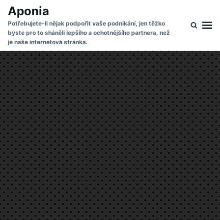
Skip
Search
Aponia
to
for:
Potřebujete-li nějak podpořit vaše podnikání, jen těžko
byste pro to sháněli lepšího a ochotnějšího partnera, než
content
je naše internetová stránka.