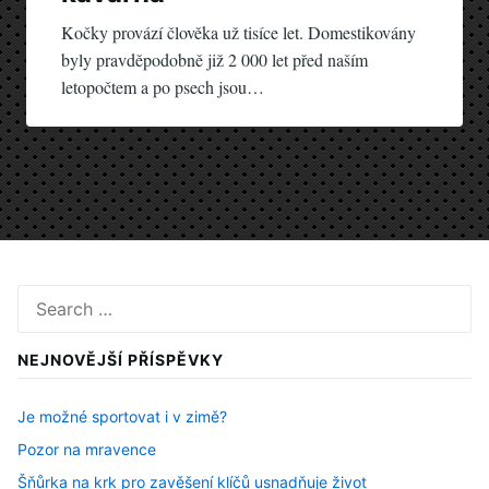
Kočky provází člověka už tisíce let. Domestikovány
byly pravděpodobně již 2 000 let před naším
letopočtem a po psech jsou…
Search
for:
NEJNOVĚJŠÍ PŘÍSPĚVKY
Je možné sportovat i v zimě?
Pozor na mravence
Šňůrka na krk pro zavěšení klíčů usnadňuje život