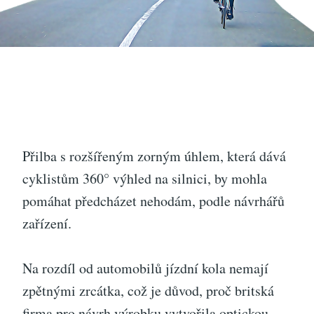
Přilba s rozšířeným zorným úhlem, která dává
cyklistům 360° výhled na silnici, by mohla
pomáhat předcházet nehodám, podle návrhářů
zařízení.
Na rozdíl od automobilů jízdní kola nemají
zpětnými zrcátka, což je důvod, proč britská
firma pro návrh výrobku vytvořila optickou