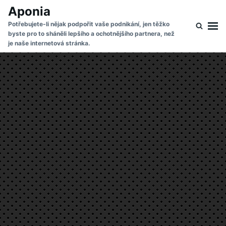
Skip
Search
Aponia
to
for:
Potřebujete-li nějak podpořit vaše podnikání, jen těžko
byste pro to sháněli lepšího a ochotnějšího partnera, než
content
je naše internetová stránka.