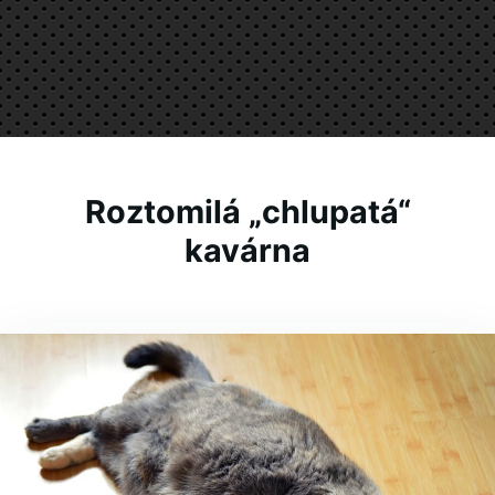
Roztomilá „chlupatá“
kavárna