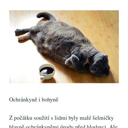
Ochránkyně i bohyně
Z počátku soužití s lidmi byly malé šelmičky
hlavně ochránkyněmi úrody před hlodavci. Ale