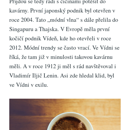
Přijdou se tedy rádi s čičinami potěšit do
kavárny. První japonský podnik byl otevřen v
roce 2004. Tato „módní vlna“ s dále přelila do
Singapuru a Thajska. V Evropě měla první
kočičí podnik Vídeň, kde ho otevřeli v roce
2012. Módní trendy se často vrací. Ve Vídni se
říká, že tam již v minulosti takovou kavárnu
měli. A v roce 1912 ji měl s rád navštěvoval i
Vladimír Iljič Lenin. Asi zde hledal klid, byl
ve Vídni v exilu.