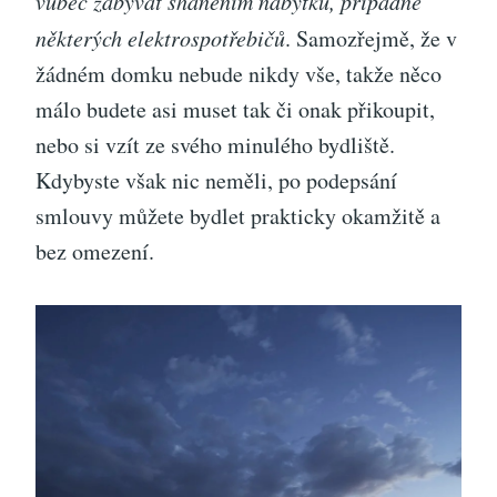
vůbec zabývat sháněním nábytku, případně
některých elektrospotřebičů
. Samozřejmě, že v
žádném domku nebude nikdy vše, takže něco
málo budete asi muset tak či onak přikoupit,
nebo si vzít ze svého minulého bydliště.
Kdybyste však nic neměli, po podepsání
smlouvy můžete bydlet prakticky okamžitě a
bez omezení.