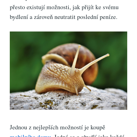
přesto existují možnosti, jak přijít ke svému
bydlení a zároveň neutratit poslední peníze.
Jednou z nejlepších možností je koupě
mobilního domu
. Jedná se o obydlí jako každé