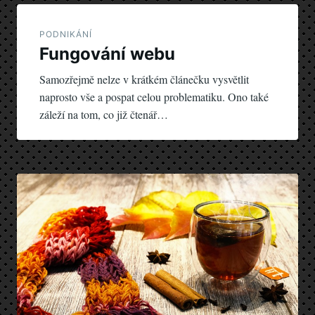
Navigace
pro
PODNIKÁNÍ
Fungování webu
příspěvek
Samozřejmě nelze v krátkém článečku vysvětlit
naprosto vše a pospat celou problematiku. Ono také
záleží na tom, co již čtenář…