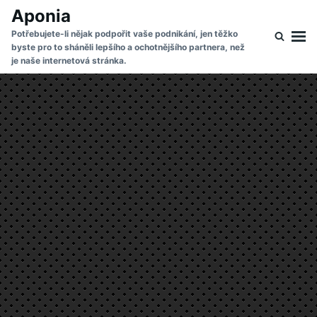
Skip
Search
Aponia
to
for:
Potřebujete-li nějak podpořit vaše podnikání, jen těžko
byste pro to sháněli lepšího a ochotnějšího partnera, než
content
je naše internetová stránka.