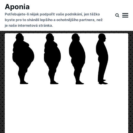
Skip
Search
Aponia
to
for:
Potřebujete-li nějak podpořit vaše podnikání, jen těžko
byste pro to sháněli lepšího a ochotnějšího partnera, než
content
je naše internetová stránka.