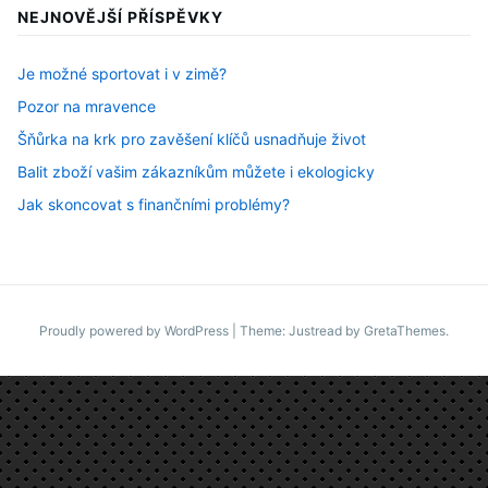
NEJNOVĚJŠÍ PŘÍSPĚVKY
Je možné sportovat i v zimě?
Pozor na mravence
Šňůrka na krk pro zavěšení klíčů usnadňuje život
Balit zboží vašim zákazníkům můžete i ekologicky
Jak skoncovat s finančními problémy?
Proudly powered by WordPress
|
Theme: Justread by
GretaThemes
.