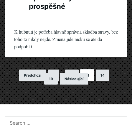
prospěšné
K hubnutí je potřeba hlavně správná skladba stravy, bez
toho to nikdy nejde. Změna jídelníčku se ale dá
podpořit i…
Předchozí
1
…
12
13
14
…
Stránkování
19
Následující
příspěvků
Search
for: