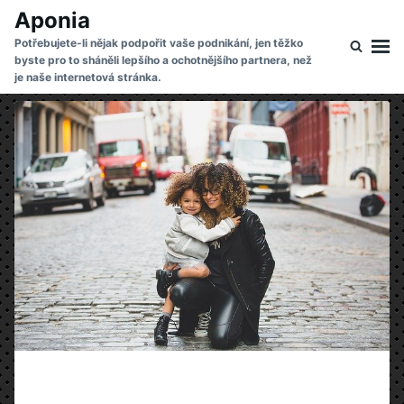
Skip
Search
Aponia
to
for:
Potřebujete-li nějak podpořit vaše podnikání, jen těžko
byste pro to sháněli lepšího a ochotnějšího partnera, než
content
je naše internetová stránka.