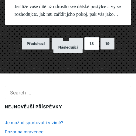
Jestliže vaše dítě už odrostlo své dětské postýlce a vy se
rozhodujete, jak mu zařídit jeho pokoj, pak vás jako…
Předchozí
1
…
17
18
19
Stránkování
Následující
příspěvků
Search
for:
NEJNOVĚJŠÍ PŘÍSPĚVKY
Je možné sportovat i v zimě?
Pozor na mravence