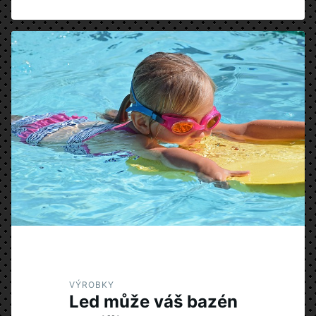
VÝROBKY
Led může váš bazén